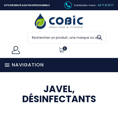
SITE RÉSERVÉ AUX PROFESSIONNELS
Contactez-nous :
04 77 22 25 77
0
NAVIGATION

JAVEL,
DÉSINFECTANTS