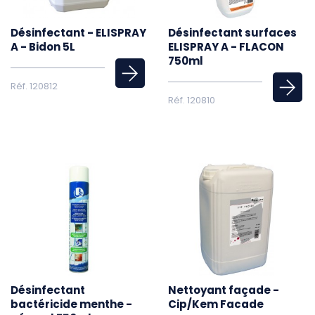
Désinfectant - ELISPRAY
Désinfectant surfaces
A - Bidon 5L
ELISPRAY A - FLACON
750ml
Réf. 120812
Réf. 120810
Désinfectant
Nettoyant façade -
bactéricide menthe -
Cip/Kem Facade