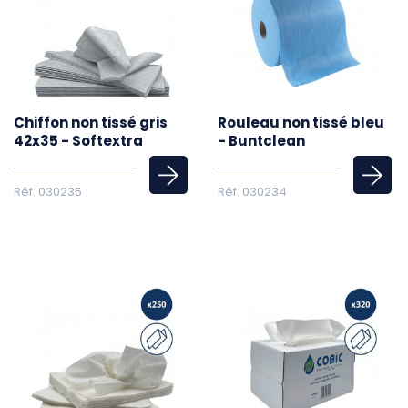
Chiffon non tissé gris
Rouleau non tissé bleu
42x35 - Softextra
- Buntclean
Réf. 030235
Réf. 030234