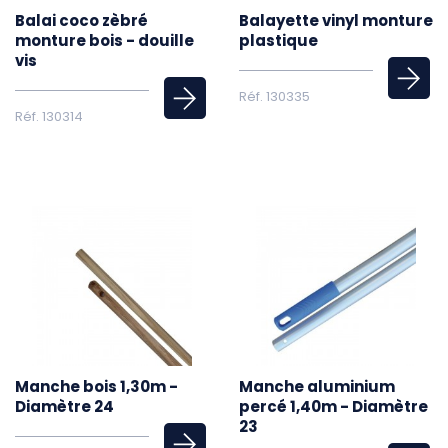
Balai coco zèbré
Balayette vinyl monture
monture bois - douille
plastique
vis
Réf. 130335
Réf. 130314
Manche bois 1,30m -
Manche aluminium
Diamètre 24
percé 1,40m - Diamètre
23