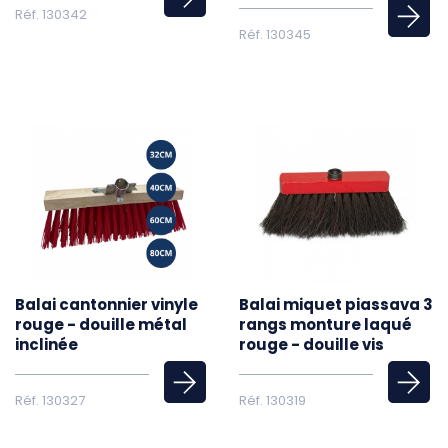
Réf. 130342
Réf. 130345
Balai cantonnier vinyle
Balai miquet piassava 3
rouge - douille métal
rangs monture laqué
inclinée
rouge - douille vis
Réf. 130327
Réf. 130319