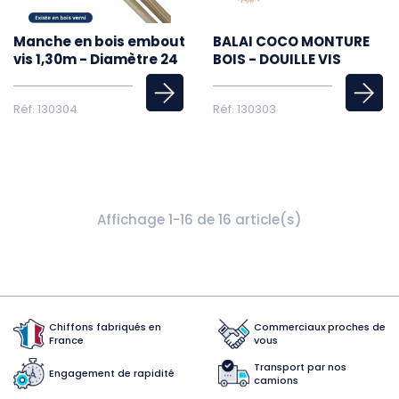
Manche en bois embout
BALAI COCO MONTURE
vis 1,30m - Diamètre 24
BOIS - DOUILLE VIS
Réf. 130304
Réf. 130303
Affichage 1-16 de 16 article(s)
Chiffons fabriqués en
Commerciaux proches de
France
vous
Transport par nos
Engagement de rapidité
camions