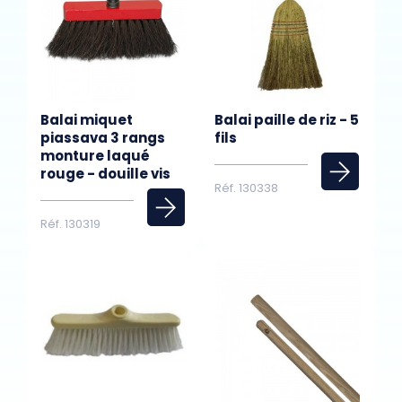
Balai miquet
Balai paille de riz - 5
piassava 3 rangs
fils
monture laqué
rouge - douille vis
Réf. 130338
Réf. 130319