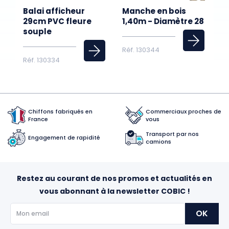
Balai afficheur
Manche en bois
29cm PVC fleure
1,40m - Diamètre 28
souple
Réf. 130344
Réf. 130334
Chiffons fabriqués en
Commerciaux proches de
France
vous
Transport par nos
Engagement de rapidité
camions
Restez au courant de nos promos et actualités en
vous abonnant à la newsletter COBIC !