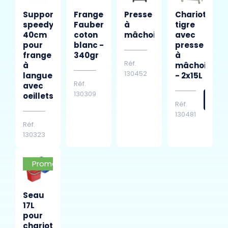
Support
Frange
Presse
Chariot
speedy
Faubert
à
tigre
40cm
coton
mâchoires
avec
pour
blanc -
presse
frange
340gr
à
Réf.
à
mâchoires
130452
languettes
- 2x15L
Réf.
avec
130309
oeillets
Réf.
130481
Réf.
130323
Promo
Seau
17L
pour
chariot