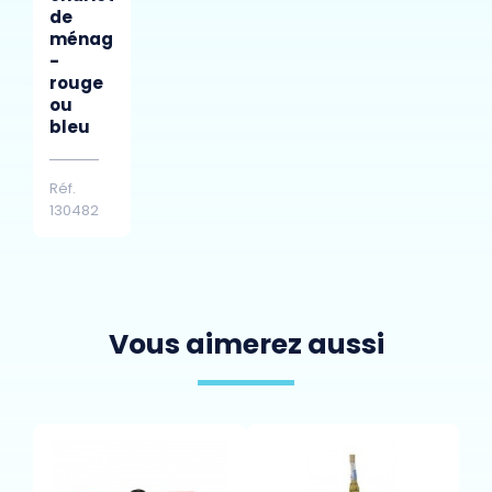
de
ménage
-
rouge
ou
bleu
Réf.
130482
Vous aimerez aussi