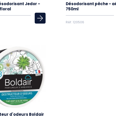
ésodorisant Jedor -
Désodorisant pêche - a
floral
750ml
Réf. 120506
teur d'odeurs Boldair