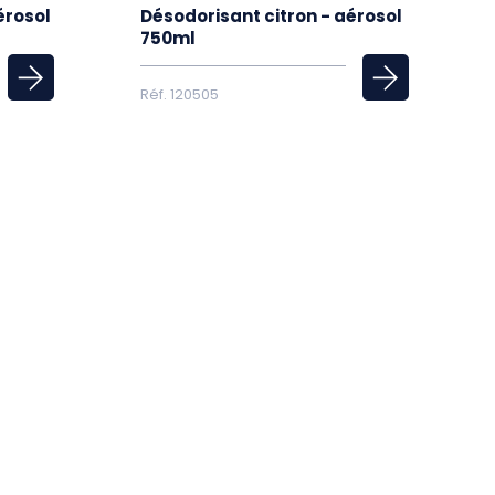
érosol
Désodorisant citron - aérosol
750ml
Réf. 120505