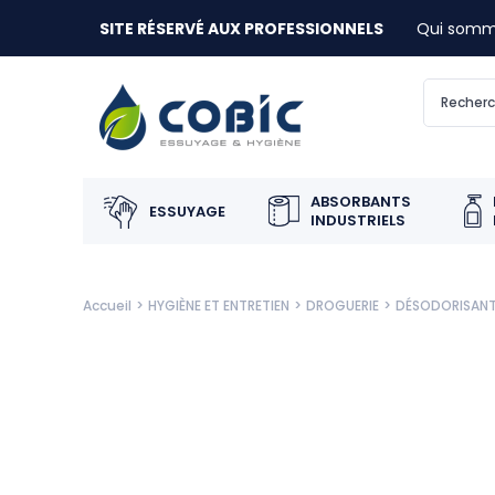
SITE RÉSERVÉ AUX PROFESSIONNELS
Qui somm
ABSORBANTS
ESSUYAGE
INDUSTRIELS
Accueil
HYGIÈNE ET ENTRETIEN
DROGUERIE
DÉSODORISANT