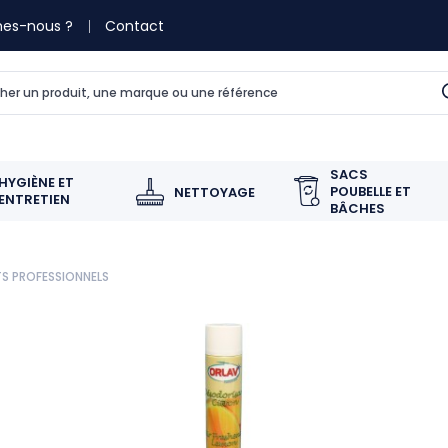
es-nous ?
Contact
SACS
HYGIÈNE ET
POUBELLE ET
NETTOYAGE
ENTRETIEN
BÂCHES
S PROFESSIONNELS