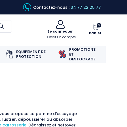
Contactez-nous :
04 77 22 25 77
0
Se connecter
Panier
Créer un compte
PROMOTIONS
EQUIPEMENT DE
ET
PROTECTION
DESTOCKAGE
bic vous propose sa gamme d’essuyage
, lustrer, dépoussiérer ou absorber
a carrosserie
. Dégraissez et nettoyez