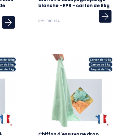
 de
blanche - EPB - carton de 8kg
Réf. 010113A
é
Chiffon d'essuyage drap