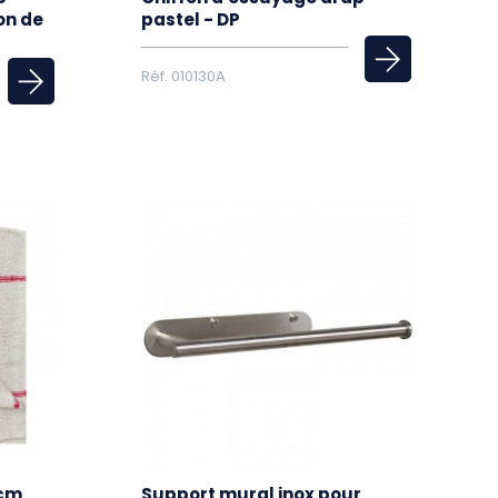
ton de
pastel - DP
Réf. 010130A
0cm
Support mural inox pour