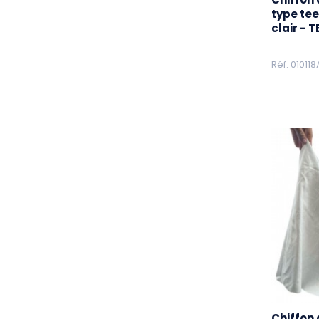
type tee
clair - 
Réf. 010118
Chiffon