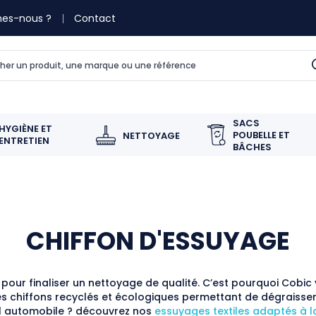
es-nous ?
Contact
SACS
HYGIÈNE ET
POUBELLE ET
NETTOYAGE
ENTRETIEN
BÂCHES
CHIFFON D'ESSUYAGE
e pour finaliser un nettoyage de qualité. C’est pourquoi Co
es chiffons recyclés et écologiques permettant de dégraisser
el automobile ? découvrez nos
essuyages textiles adaptés à l