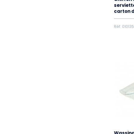
serviett
carton 
Réf. 01013
Wassing