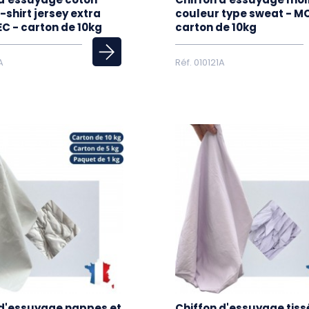
-shirt jersey extra
couleur type sweat - MC
TEC - carton de 10kg
carton de 10kg
A
Réf. 010121A
 d'essuyage nappes et
Chiffon d'essuyage tissé