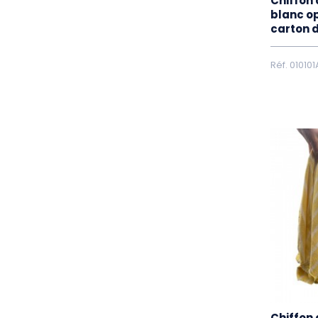
Chiffon
blanc op
carton 
Réf. 010101
Chiffon