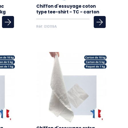
nc
Chiffon d'essuyage coton
0kg
type tee-shirt - TC - carton
Réf. 010119A