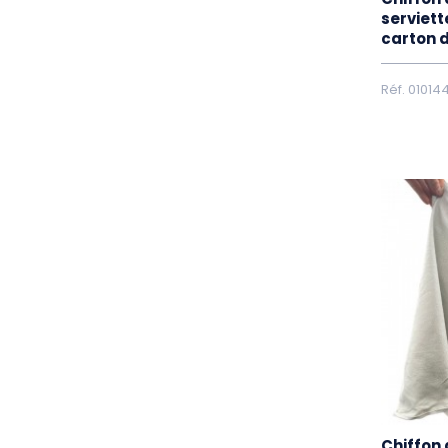
serviett
carton 
Réf. 01014
Chiffon