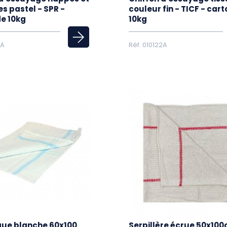
es pastel - SPR -
couleur fin - TICF - car
de 10kg
10kg
5A
Réf. 010122A
ue blanche 60x100
Serpillère écrue 50x10