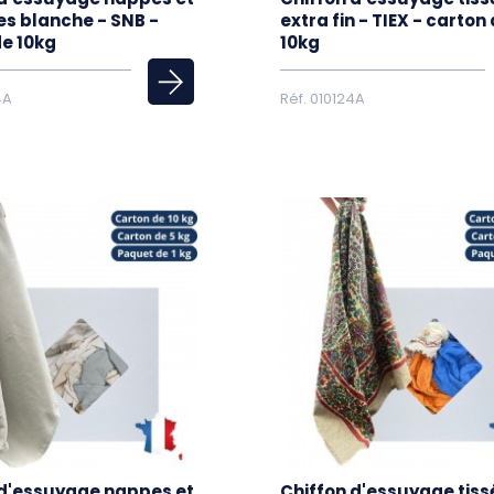
es blanche - SNB -
extra fin - TIEX - carton
de 10kg
10kg
4A
Réf. 010124A
 d'essuyage nappes et
Chiffon d'essuyage tiss