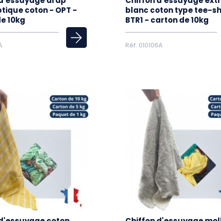
 d'essuyage drap
Chiffon d'essuyage ext
tique coton - OPT -
blanc coton type tee-shi
de 10kg
BTR1 - carton de 10kg
A
Réf. 010106A
 d'essuyage coton
Chiffon d'essuyage mol