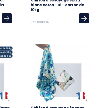
ra
Chiffon d'essuyage extra
rt -
blanc coton - B1 - carton de
10kg
Réf. 010103A
leton
Chiffon d'essuyage éponge