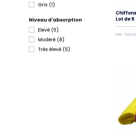
Gris
(1)
Chiffons
Lot de 5
Niveau d'absorption
Elevé
(5)
Réf. 130139
Modéré
(8)
Très élevé
(5)