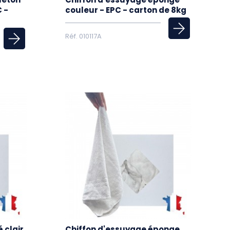
 -
couleur - EPC - carton de 8kg
Réf. 010117A
 clair
Chiffon d'essuyage éponge