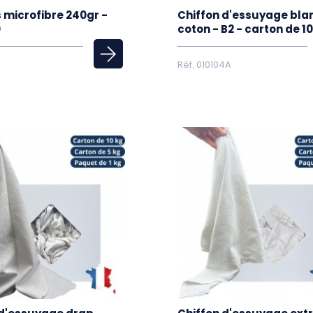
 microfibre 240gr -
Chiffon d'essuyage bla
0
coton - B2 - carton de 1
Réf. 010104A