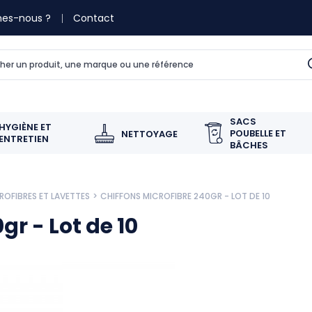
es-nous ?
Contact
SACS
HYGIÈNE ET
POUBELLE ET
NETTOYAGE
ENTRETIEN
BÂCHES
ROFIBRES ET LAVETTES
CHIFFONS MICROFIBRE 240GR - LOT DE 10
gr - Lot de 10