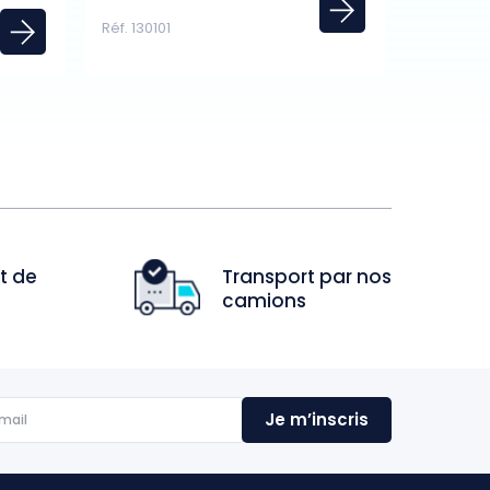
Réf. 130101
t de
Transport par nos
camions