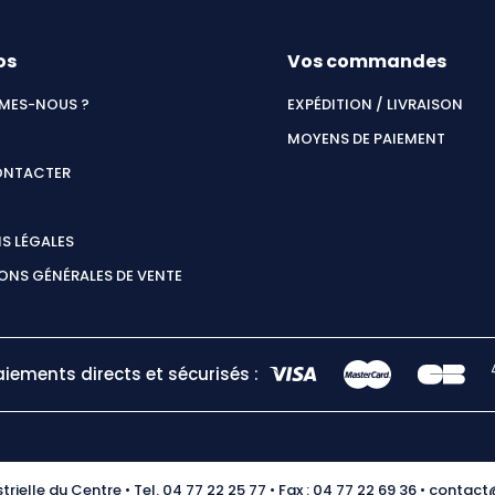
os
Vos commandes
MES-NOUS ?
EXPÉDITION / LIVRAISON
MOYENS DE PAIEMENT
ONTACTER
S LÉGALES
ONS GÉNÉRALES DE VENTE
aiements directs et sécurisés :
rielle du Centre • Tel. 04 77 22 25 77 • Fax : 04 77 22 69 36 • contac