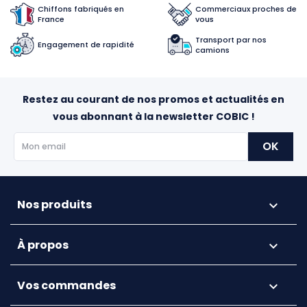
Chiffons fabriqués en
Commerciaux proches de
France
vous
Transport par nos
Engagement de rapidité
camions
Restez au courant de nos promos et actualités en
vous abonnant à la newsletter COBIC !
Nos produits

À propos

Vos commandes
