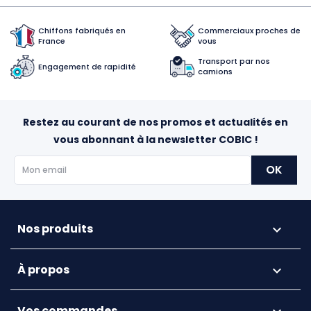
Chiffons fabriqués en
Commerciaux proches de
France
vous
Transport par nos
Engagement de rapidité
camions
Restez au courant de nos promos et actualités en
vous abonnant à la newsletter COBIC !
Nos produits

À propos

Vos commandes