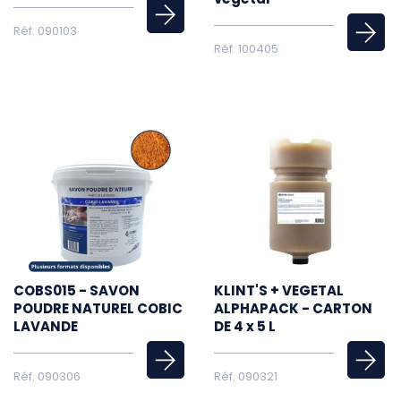
Réf. 090103
Réf. 100405
COBS015 - SAVON
KLINT'S + VEGETAL
POUDRE NATUREL COBIC
ALPHAPACK - CARTON
LAVANDE
DE 4 x 5 L
Réf. 090306
Réf. 090321