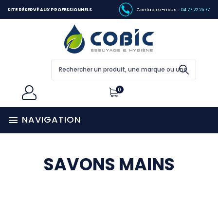
SITE RÉSERVÉ AUX PROFESSIONNELS
Contactez-nous :
04 77 22 25 77
0
NAVIGATION

SAVONS MAINS