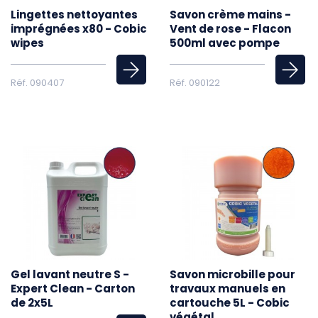
Lingettes nettoyantes
Savon crème mains -
imprégnées x80 - Cobic
Vent de rose - Flacon
wipes
500ml avec pompe
Réf. 090407
Réf. 090122
Gel lavant neutre S -
Savon microbille pour
Expert Clean - Carton
travaux manuels en
de 2x5L
cartouche 5L - Cobic
végétal