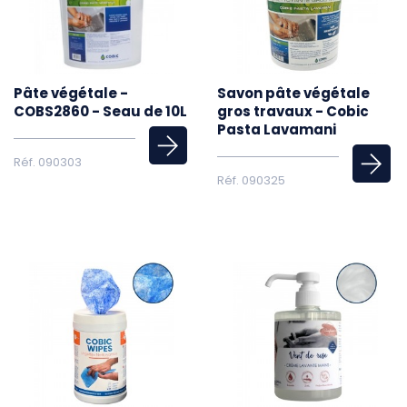
Pâte végétale -
Savon pâte végétale
COBS2860 - Seau de 10L
gros travaux - Cobic
Pasta Lavamani
Réf. 090303
Réf. 090325