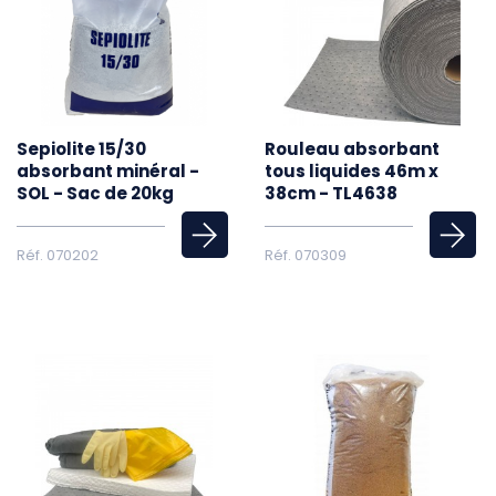
Sepiolite 15/30
Rouleau absorbant
absorbant minéral -
tous liquides 46m x
SOL - Sac de 20kg
38cm - TL4638
Réf. 070202
Réf. 070309