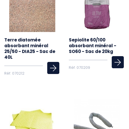
Terre diatomée
Sepiolite 60/100
absorbant minéral
absorbant minéral -
25/50 - DIA25 - Sac de
SO60 - Sac de 20kg
40L
Réf. 070209
Réf. 070212