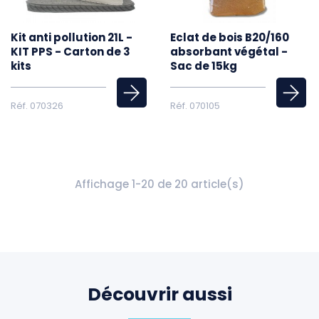
Kit anti pollution 21L -
Eclat de bois B20/160
KIT PPS - Carton de 3
absorbant végétal -
kits
Sac de 15kg
Réf. 070326
Réf. 070105
Affichage 1-20 de 20 article(s)
Découvrir aussi