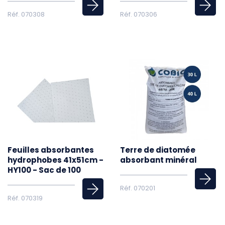
Réf. 070308
Réf. 070306
Feuilles absorbantes
Terre de diatomée
hydrophobes 41x51cm -
absorbant minéral
HY100 - Sac de 100
Réf. 070201
Réf. 070319