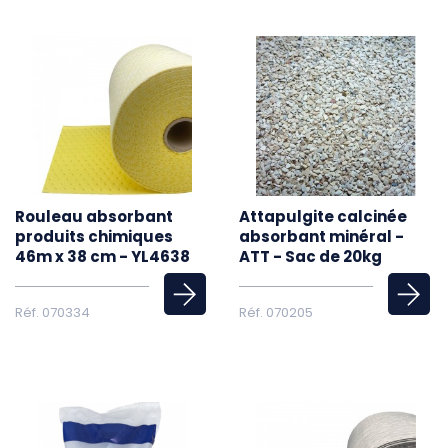
Rouleau absorbant
Attapulgite calcinée
produits chimiques
absorbant minéral -
46m x 38 cm - YL4638
ATT - Sac de 20kg
Réf. 070334
Réf. 070205