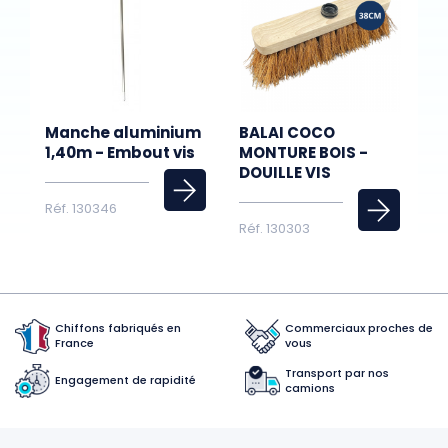
Manche aluminium
BALAI COCO
1,40m - Embout vis
MONTURE BOIS -
DOUILLE VIS
Réf. 130346
Réf. 130303
Chiffons fabriqués en
Commerciaux proches de
France
vous
Transport par nos
Engagement de rapidité
camions