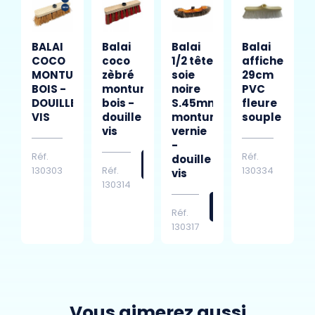
BALAI
Balai
Balai
Balai
COCO
coco
1/2 tête
afficheur
MONTURE
zèbré
soie
29cm
BOIS -
monture
noire
PVC
DOUILLE
bois -
S.45mm
fleure
VIS
douille
monture
souple
vis
vernie
-
Réf.
Réf.
douille
130303
Réf.
130334
vis
130314
Réf.
130317
Vous aimerez aussi