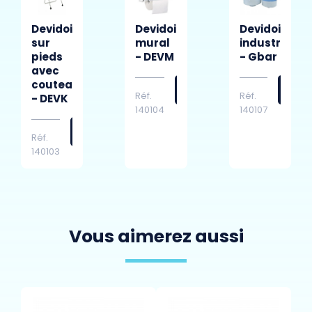
Devidoir
Devidoir
Devidoir
sur
mural
industriel
pieds
- DEVM
- Gbar
avec
couteau
Réf.
Réf.
- DEVK
140104
140107
Réf.
140103
Vous aimerez aussi