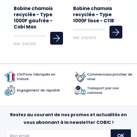
Bobine chamois
Bobine chamois
recyclée - Type
recyclée - Type
1000F gaufrée -
1000F lisse - C11B
Cobi Max
Réf. 040303
Réf. 040318
Chiffons fabriqués en
Commerciaux proches de
France
vous
Transport par nos
Engagement de rapidité
camions
Restez au courant de nos promos et actualités en
vous abonnant à la newsletter COBIC !