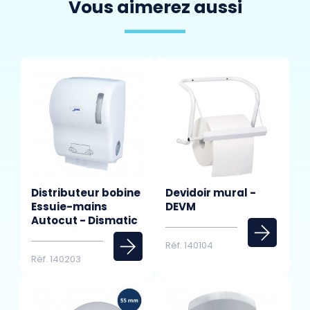
Vous aimerez aussi
Distributeur bobine
Devidoir mural -
Essuie-mains
DEVM
Autocut - Dismatic
Réf. 140104
Réf. 140203