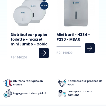
Distributeur papier
Mini baril - H334 -
toilette - maxi et
P230 - MBAR
mini Jumbo - Cobic
Réf. 140109
Réf. 140201
Chiffons fabriqués en
Commerciaux proches de
France
vous
Transport par nos
Engagement de rapidité
camions