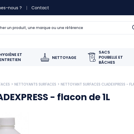
es-nous ?
Contact
SACS
HYGIÈNE ET
POUBELLE ET
NETTOYAGE
ENTRETIEN
BÂCHES
FACES
NETTOYANTS SURFACES
NETTOYANT SURFACES CLADEXPRESS - FLA
DEXPRESS - flacon de 1L