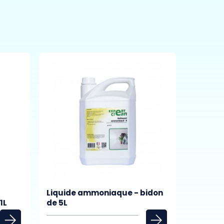
Liquide ammoniaque - bidon
1L
de 5L