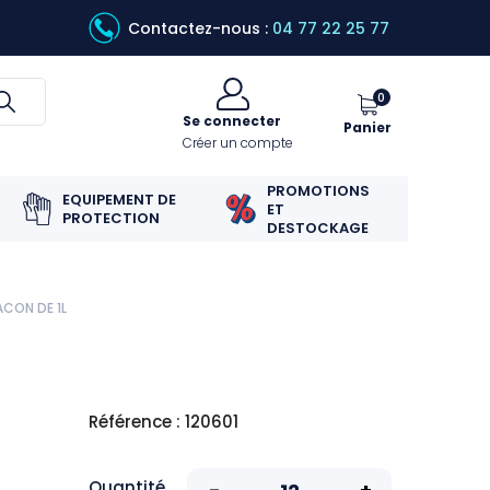
Contactez-nous :
04 77 22 25 77
0
Se connecter
Panier
Créer un compte
PROMOTIONS
EQUIPEMENT DE
ET
PROTECTION
DESTOCKAGE
CON DE 1L
Référence : 120601
Quantité