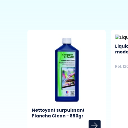
Liqui
moder
Réf. 1
Nettoyant surpuissant
Plancha Clean - 850gr