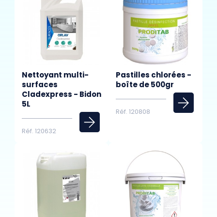
Nettoyant multi-
Pastilles chlorées -
surfaces
boîte de 500gr
Cladexpress - Bidon
5L
Réf. 120808
Réf. 120632