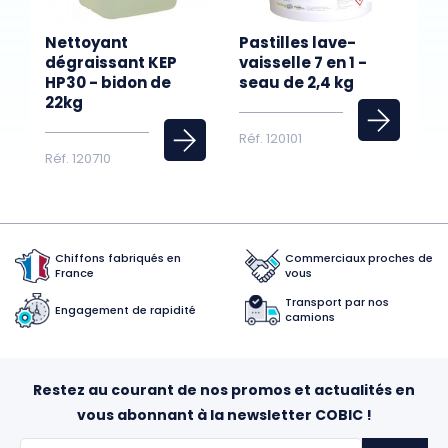
Nettoyant
Pastilles lave-
dégraissant KEP
vaisselle 7 en 1 -
HP30 - bidon de
seau de 2,4 kg
22kg
Réf. 120101
Réf. 120710
Chiffons fabriqués en
Commerciaux proches de
France
vous
Transport par nos
Engagement de rapidité
camions
Restez au courant de nos promos et actualités en
vous abonnant à la newsletter COBIC !