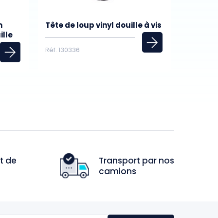
m
Tête de loup vinyl douille à vis
ille
Réf. 130336
t de
Transport par nos
camions