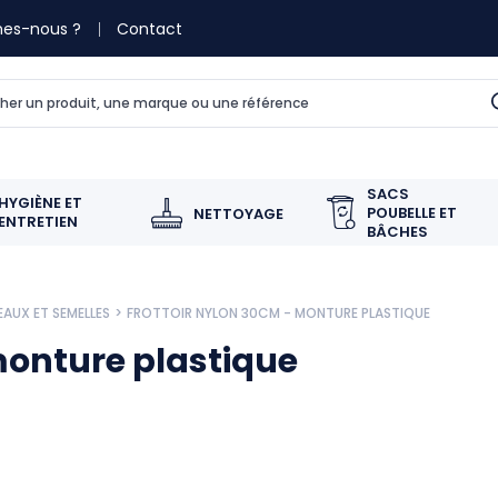
es-nous ?
Contact
SACS
HYGIÈNE ET
POUBELLE ET
NETTOYAGE
ENTRETIEN
BÂCHES
EAUX ET SEMELLES
FROTTOIR NYLON 30CM - MONTURE PLASTIQUE
monture plastique