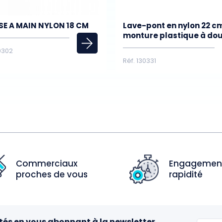
SE A MAIN NYLON 18 CM
Lave-pont en nylon 22 c
monture plastique à dou
30302
Réf. 130331
Commerciaux
Engagemen
proches de vous
rapidité
tés en vous abonnant à la newsletter