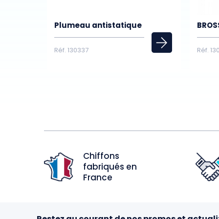
Plumeau antistatique
BROS
Réf. 130337
Réf. 1
Chiffons
fabriqués en
France
Restez au courant de nos promos et actuali