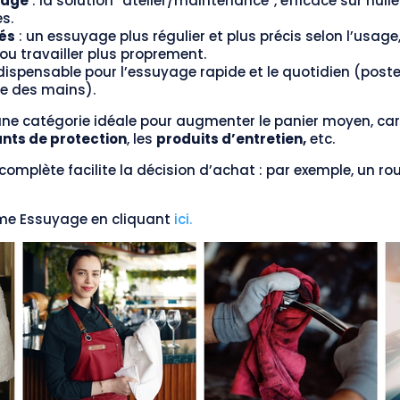
yage
: la solution “atelier/maintenance”, efficace sur huile
s.
sés
: un essuyage plus régulier et plus précis selon l’usage
 ou travailler plus proprement.
ndispensable pour l’essuyage rapide et le quotidien (poste
e des mains).
une catégorie idéale pour augmenter le panier moyen, car
nts de protection
, les
produits d’entretien,
etc.
complète facilite la décision d’achat : par exemple, un r
e Essuyage en cliquant
ici.