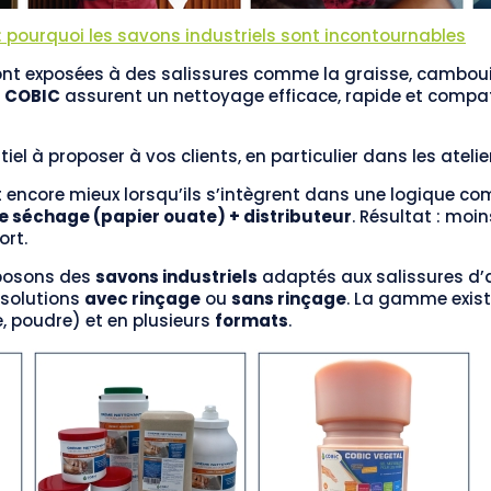
: pourquoi les savons industriels sont incontournables
sont exposées à des salissures comme la graisse, cambouis,
s COBIC
assurent un nettoyage efficace, rapide et compa
iel à proposer à vos clients, en particulier dans les atelie
 encore mieux lorsqu’ils s’intègrent dans une logique co
 de séchage (papier ouate) + distributeur
. Résultat : moi
ort.
posons des
savons industriels
adaptés aux salissures d’at
 solutions
avec rinçage
ou
sans rinçage
. La gamme exist
e, poudre) et en plusieurs
formats
.