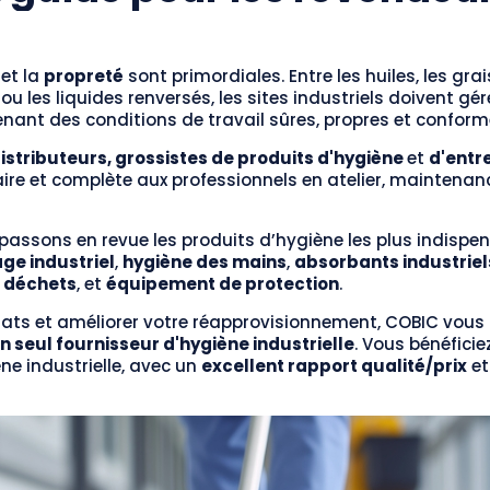
et la
propreté
sont primordiales. Entre les huiles, les grai
u les liquides renversés, les sites industriels doivent gé
nant des conditions de travail sûres, propres et conform
istributeurs, grossistes de produits d'hygiène
et
d'entr
laire et complète aux professionnels en atelier, maintenan
 passons en revue les produits d’hygiène les plus indispen
ge industriel
,
hygiène des mains
,
absorbants industriel
s déchets
, et
équipement de protection
.
chats et améliorer votre réapprovisionnement, COBIC vous
n seul fournisseur d'hygiène industrielle
. Vous bénéficie
e industrielle, avec un
excellent rapport qualité/prix
et