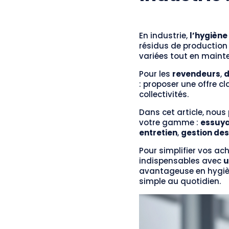
En industrie,
l’hygiène
résidus de production o
variées tout en mainte
Pour les
revendeurs
,
d
: proposer une offre c
collectivités.
Dans cet article, nous
votre gamme :
essuya
entretien
,
gestion de
Pour simplifier vos a
indispensables avec
u
avantageuse en hygièn
simple au quotidien.