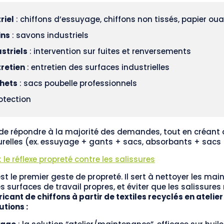
riel
: chiffons d’essuyage, chiffons non tissés, papier ou
ins
: savons industriels
striels
: intervention sur fuites et renversements
retien
: entretien des surfaces industrielles
chets
: sacs poubelle professionnels
otection
de répondre à la majorité des demandes, tout en créant 
elles (ex. essuyage + gants + sacs, absorbants + sacs + 
: le réflexe propreté contre les salissures
est le premier geste de propreté. Il sert à nettoyer les main
es surfaces de travail propres, et éviter que les salissure
icant de chiffons à partir de textiles recyclés en ateli
utions :