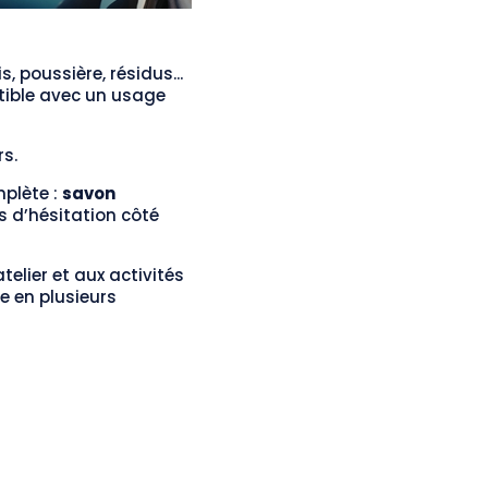
 poussière, résidus...
tible avec un usage
rs.
mplète :
savon
ns d’hésitation côté
elier et aux activités
e en plusieurs