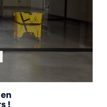
 en
s !