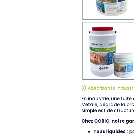
3) Absorbants industrie
En industrie, une fuit
s’étale, dégrade la pr
simple est de structure
Chez COBIC, notre gam
Tous liquides
: p